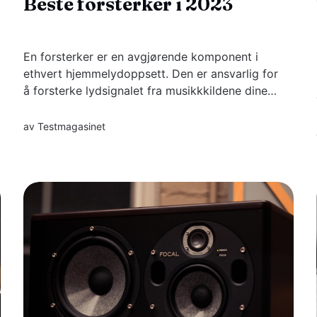
Beste forsterker i 2023
En forsterker er en avgjørende komponent i
ethvert hjemmelydoppsett. Den er ansvarlig for
å forsterke lydsignalet fra musikkkildene dine
og levere det til høyttalerne, slik at du kan nyte
rik, dynamisk lyd.
av
Testmagasinet