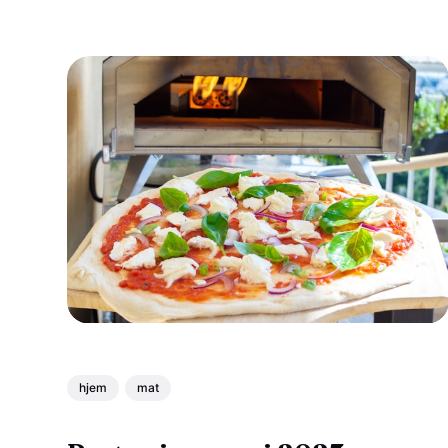
hjem
mat