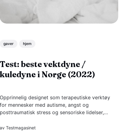
gaver
hjem
Test: beste vektdyne /
kuledyne i Norge (2022)
Opprinnelig designet som terapeutiske verktøy
for mennesker med autisme, angst og
posttraumatisk stress og sensoriske lidelser,
har vektede dyner blitt mer populær for alle
som ønsker bedre søvn.
av
Testmagasinet