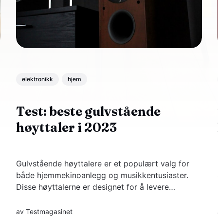
elektronikk
hjem
Test: beste gulvstående
høyttaler i 2023
Gulvstående høyttalere er et populært valg for
både hjemmekinoanlegg og musikkentusiaster.
Disse høyttalerne er designet for å levere
kraftig, oppslukende lyd og er ofte midtpunktet
i et hjemmelydoppsett.
av
Testmagasinet