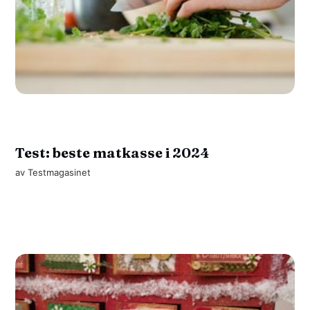
Test: beste matkasse i 2024
av
Testmagasinet