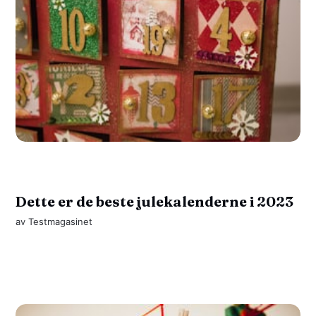
Dette er de beste julekalenderne i 2023
av
Testmagasinet