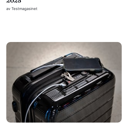
2025
av
Testmagasinet