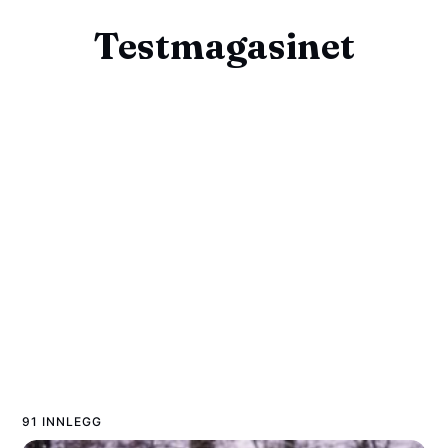
Testmagasinet
91 INNLEGG