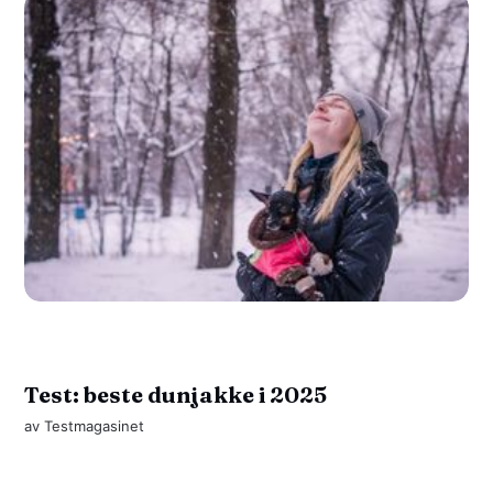
Test: beste dunjakke i 2025
av
Testmagasinet