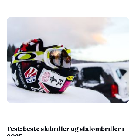
Test: beste skibriller og slalombriller i