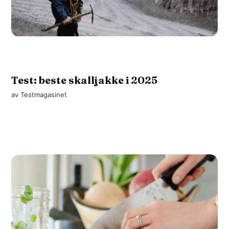
Test: beste skalljakke i 2025
av
Testmagasinet