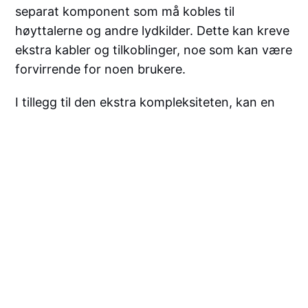
separat komponent som må kobles til
høyttalerne og andre lydkilder. Dette kan kreve
ekstra kabler og tilkoblinger, noe som kan være
forvirrende for noen brukere.
I tillegg til den ekstra kompleksiteten, kan en
forsterker også ta mer plass i hjemmet ditt.
Dedikerte forsterkere er vanligvis større og
tyngre enn mottakere eller hjemmekinoanlegg,
noe som kan være en bekymring hvis du har
begrenset plass i hjemmet ditt.
Til slutt kan det hende at noen brukere ikke
synes de ekstra funksjonene og egenskapene
til en forsterker er verdt tilleggskostnaden og
kompleksiteten. Hvis du er fornøyd med