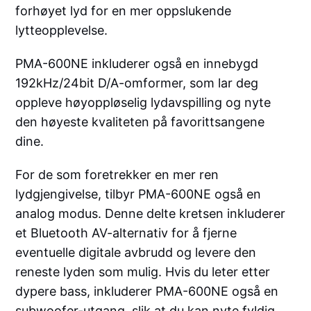
forhøyet lyd for en mer oppslukende
lytteopplevelse.
PMA-600NE inkluderer også en innebygd
192kHz/24bit D/A-omformer, som lar deg
oppleve høyoppløselig lydavspilling og nyte
den høyeste kvaliteten på favorittsangene
dine.
For de som foretrekker en mer ren
lydgjengivelse, tilbyr PMA-600NE også en
analog modus. Denne delte kretsen inkluderer
et Bluetooth AV-alternativ for å fjerne
eventuelle digitale avbrudd og levere den
reneste lyden som mulig. Hvis du leter etter
dypere bass, inkluderer PMA-600NE også en
subwoofer-utgang, slik at du kan nyte fyldig,